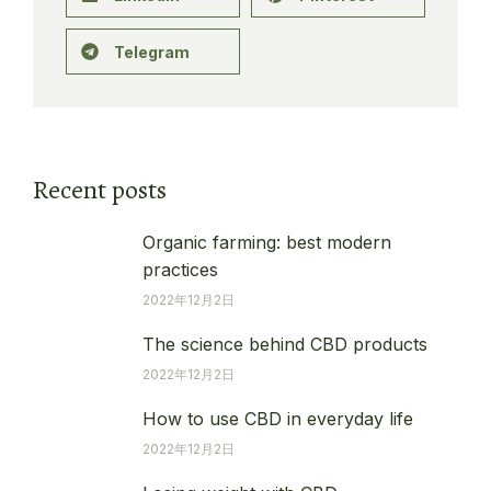
Telegram
Recent posts
Organic farming: best modern
practices
2022年12月2日
The science behind CBD products
2022年12月2日
How to use CBD in everyday life
2022年12月2日