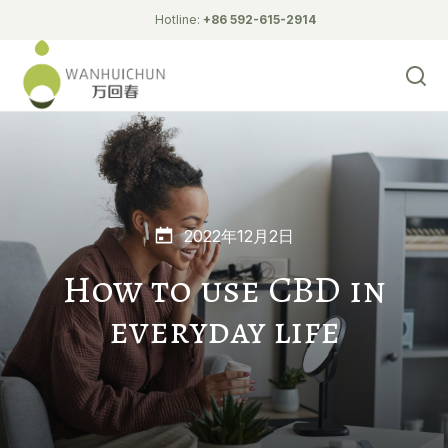
Hotline:
+86 592-615-2914
2022年12月2日
How to use CBD in
everyday life