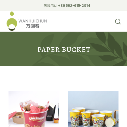
热线电话
+86 592-615-2914
Biodegradable Tableware
fried chicken bucket
paper bucket