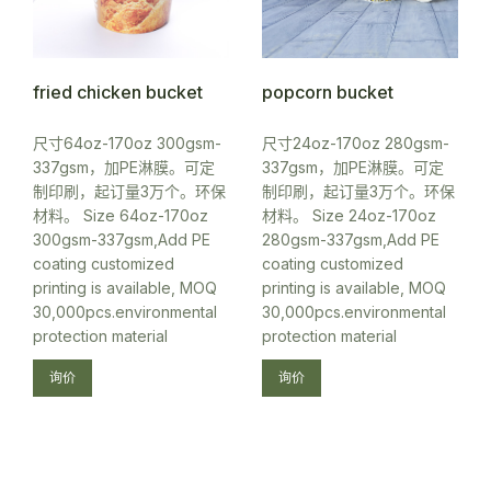
fried chicken bucket
popcorn bucket
尺寸64oz-170oz 300gsm-
尺寸24oz-170oz 280gsm-
337gsm，加PE淋膜。可定
337gsm，加PE淋膜。可定
制印刷，起订量3万个。环保
制印刷，起订量3万个。环保
材料。 Size 64oz-170oz
材料。 Size 24oz-170oz
300gsm-337gsm,Add PE
280gsm-337gsm,Add PE
coating customized
coating customized
printing is available, MOQ
printing is available, MOQ
30,000pcs.environmental
30,000pcs.environmental
protection material
protection material
询价
询价