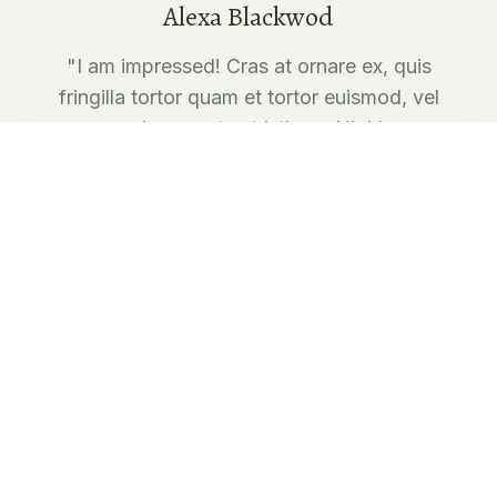
Alexa Blackwod
"I am impressed! Cras at ornare ex, quis
fringilla tortor quam et tortor euismod, vel
maximus metus tristique. Highly
recommend!"
alexabw